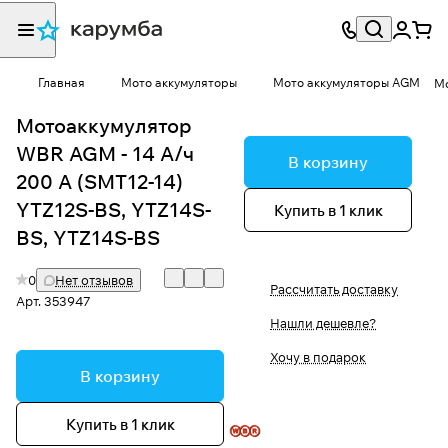
Главная
Мото аккумуляторы
Мото аккумуляторы AGM
Мо
Мотоаккумулятор
WBR AGM - 14 А/ч
В корзину
200 А (SMT12-14)
YTZ12S-BS, YTZ14S-
Купить в 1 клик
BS, YTZ14S-BS
0
Нет отзывов
Рассчитать доставку
Арт.
353947
Нашли дешевле?
Хочу в подарок
В корзину
Купить в 1 клик