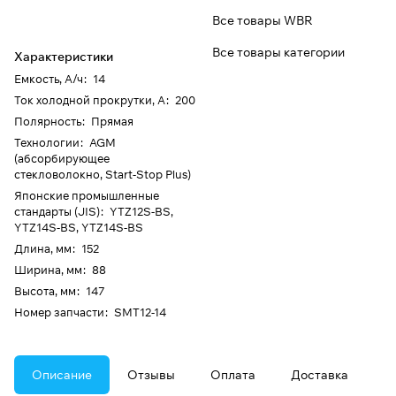
Все товары WBR
Все товары категории
Характеристики
Емкость, А/ч
:
14
Ток холодной прокрутки, А
:
200
Полярность
:
Прямая
Технологии
:
AGM
(абсорбирующее
стекловолокно, Start-Stop Plus)
Японские промышленные
стандарты (JIS)
:
YTZ12S-BS,
YTZ14S-BS, YTZ14S-BS
Длина, мм
:
152
Ширина, мм
:
88
Высота, мм
:
147
Номер запчасти
:
SMT12-14
Описание
Отзывы
Оплата
Доставка