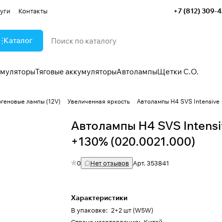
+7 (812) 309-
уги
Контакты
Каталог
умуляторы
Тяговые аккумуляторы
Автолампы
Щетки С.О.
огеновые лампы (12V)
Увеличенная яркость
Автолампы H4 SVS Intensive
Автолампы H4 SVS Intensi
+130% (020.0021.000)
0
Нет отзывов
Арт.
353841
Характеристики
В упаковке
:
2+2 шт (W5W)