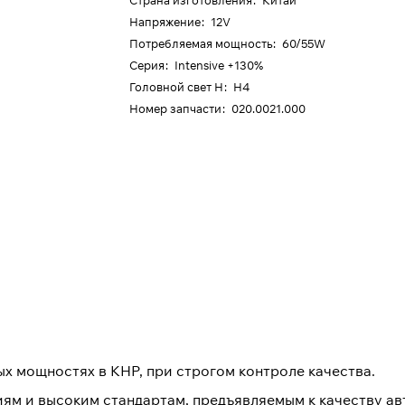
Страна изготовления
:
Китай
Напряжение
:
12V
Потребляемая мощность
:
60/55W
Серия
:
Intensive +130%
Головной свет H
:
H4
Номер запчасти
:
020.0021.000
х мощностях в КНР, при строгом контроле качества.
ям и высоким стандартам, предъявляемым к качеству ав