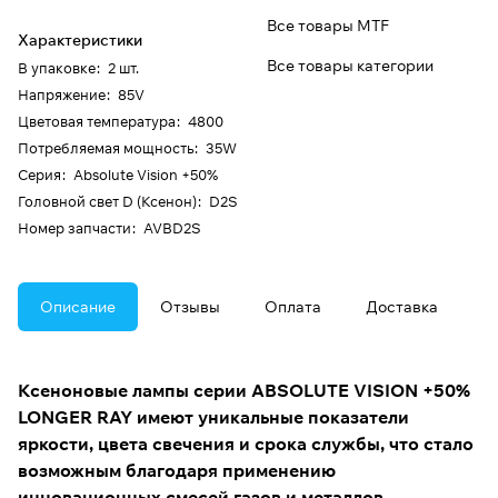
Все товары MTF
Характеристики
Все товары категории
В упаковке
:
2 шт.
Напряжение
:
85V
Цветовая температура
:
4800
Потребляемая мощность
:
35W
Серия
:
Absolute Vision +50%
Головной свет D (Ксенон)
:
D2S
Номер запчасти
:
AVBD2S
Описание
Отзывы
Оплата
Доставка
Ксеноновые лампы серии ABSOLUTE VISION +50%
LONGER RAY имеют уникальные показатели
яркости, цвета свечения и срока службы, что стало
возможным благодаря применению
инновационных смесей газов и металлов.