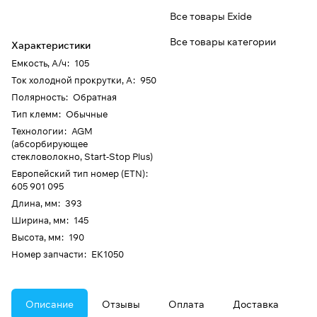
Все товары Exide
Все товары категории
Характеристики
Емкость, А/ч
:
105
Ток холодной прокрутки, А
:
950
Полярность
:
Обратная
Тип клемм
:
Обычные
Технологии
:
AGM
(абсорбирующее
стекловолокно, Start-Stop Plus)
Европейский тип номер (ETN)
:
605 901 095
Длина, мм
:
393
Ширина, мм
:
145
Высота, мм
:
190
Номер запчасти
:
EK1050
Описание
Отзывы
Оплата
Доставка