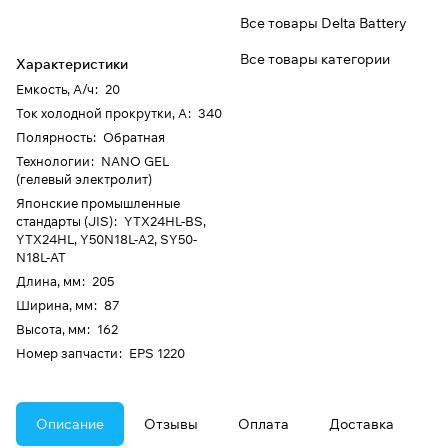
Все товары Delta Battery
Все товары категории
Характеристики
Емкость, А/ч
:
20
Ток холодной прокрутки, А
:
340
Полярность
:
Обратная
Технологии
:
NANO GEL
(гелевый электролит)
Японские промышленные
стандарты (JIS)
:
YTX24HL-BS,
YTX24HL, Y50N18L-A2, SY50-
N18L-AT
Длина, мм
:
205
Ширина, мм
:
87
Высота, мм
:
162
Номер запчасти
:
EPS 1220
Описание
Отзывы
Оплата
Доставка