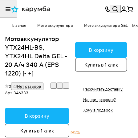
Главная
Мото аккумуляторы
Мото аккумуляторы GEL
Мот
Мотоаккумулятор
YTX24HL-BS,
В корзину
YTX24HL Delta GEL -
20 А/ч 340 А (EPS
Купить в 1 клик
1220) [- +]
0
Нет отзывов
Рассчитать доставку
Арт.
346333
Нашли дешевле?
Хочу в подарок
В корзину
Купить в 1 клик