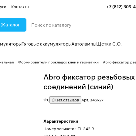
+7 (812) 309-
уги
Контакты
Каталог
умуляторы
Тяговые аккумуляторы
Автолампы
Щетки С.О.
нальная
Формирователи прокладок клеи и герметики
Abro фиксатор рез
Abro фиксатор резьбовых
соединений (синий)
0
Нет отзывов
Арт.
345927
Характеристики
Номер запчасти
:
TL-342-R