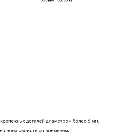
Oбъем
:
0.006 кг
крепежных деталей диаметром более 6 мм.
е своих свойств со временем.