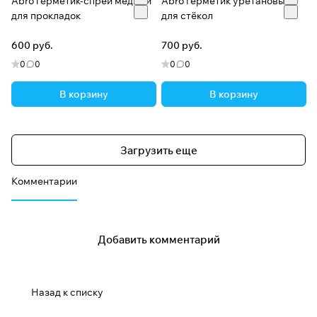
Abro герметик-спрей медный
Abro герметик уретановый
для прокладок
для стёкол
600 руб.
700 руб.
0
0
0
0
В корзину
В корзину
Загрузить еще
Комментарии
Добавить комментарий
Назад к списку