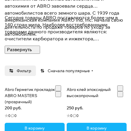
автохимия от ABRO завоевали сердца
автомобилистов всего земного шара. С 1939 года
Сегодня товары ABRO поставляются более чем в
американская компания ABRO Ind. Inc. начала свою
140 стран мира. Наиболее востребованными
деятельность по продаже товаров по уходу за
товарами данного производителя являются:
автомобилем.
очистители карбюратора и инжектора,
разнообразные герметики, клеи и жидкий ключ
(АВ-80) аналог WD-40 большего объема при более
низкой цене.
Фильтр
Сначала популярные
Abro Герметик прокладок
Abro клей эпоксидный
ABRO MASTERS
высокопрочный
(прозрачный)
200 руб.
250 руб.
0
0
0
0
В корзину
В корзину