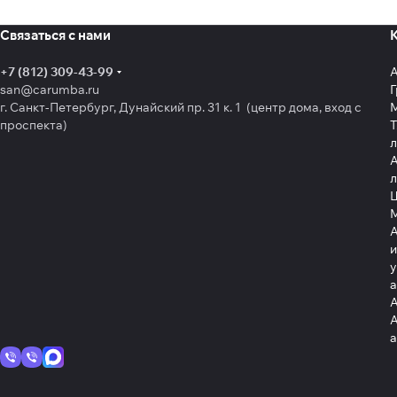
Связаться с нами
+7 (812) 309-43-99
san@carumba.ru
Г
г. Санкт-Петербург, Дунайский пр. 31 к. 1 (центр дома, вход с
проспекта)
Т
л
А
л
Щ
А
и
у
А
А