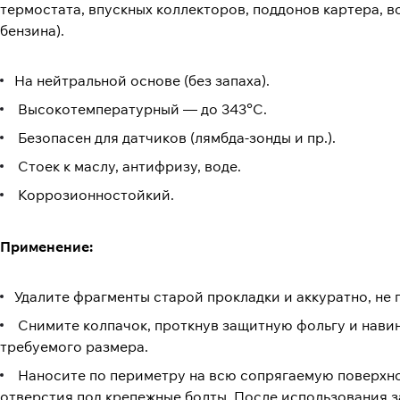
термостата, впускных коллекторов, поддонов картера, 
бензина).
На нейтральной основе (без запаха).
Высокотемпературный — до 343°С.
Безопасен для датчиков (лямбда-зонды и пр.).
Стоек к маслу, антифризу, воде.
Коррозионностойкий.
Применение:
Удалите фрагменты старой прокладки и аккуратно, не 
Снимите колпачок, проткнув защитную фольгу и навин
требуемого размера.
Наносите по периметру на всю сопрягаемую поверхнос
отверстия под крепежные болты. После использования з