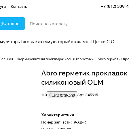
+7 (812) 309-
уги
Контакты
Каталог
умуляторы
Тяговые аккумуляторы
Автолампы
Щетки С.О.
нальная
Формирователи прокладок клеи и герметики
Abro герметик пр
Abro герметик прокладок
силиконовый OEM
0
Нет отзывов
Арт.
345915
Характеристики
Номер запчасти
:
9-AB-R