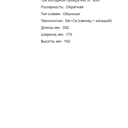
Ток холодной прокрутки, А
:
830
Полярность
:
Обратная
Тип клемм
:
Обычные
Технологии
:
Sb+Ca (свинец + кальций)
Длина, мм
:
352
Ширина, мм
:
175
Высота, мм
:
192