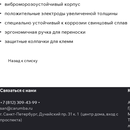
виброморозоустойчивый корпус
положительные электроды увеличенной толщины
специально устойчивый к коррозии свинцовый сплав
эргономичная ручка для переноски
защитные колпачки для клемм
Назад к списку
Связаться с нами
+7 (812) 309-43-99
san@carumba.ru
Г
г. Санкт-Петербург, Дунайский пр. 31 к. 1 (центр дома, вход с
проспекта)
Т
л