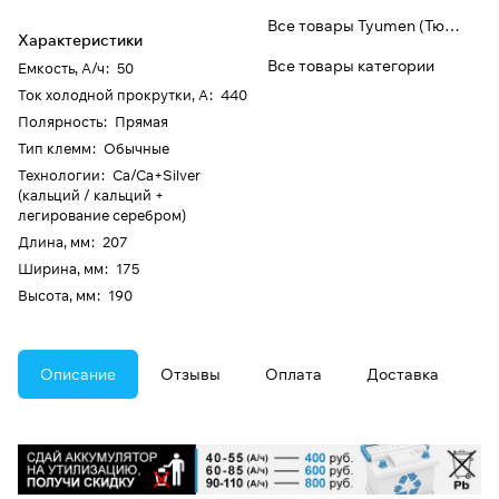
Все товары Tyumen (Тюмень)
Характеристики
Все товары категории
Емкость, А/ч
:
50
Ток холодной прокрутки, А
:
440
Полярность
:
Прямая
Тип клемм
:
Обычные
Технологии
:
Ca/Ca+Silver
(кальций / кальций +
легирование серебром)
Длина, мм
:
207
Ширина, мм
:
175
Высота, мм
:
190
Описание
Отзывы
Оплата
Доставка