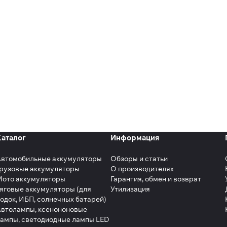
Каталог
Информация
Автомобильные аккумуляторы
Обзоры и статьи
рузовые аккумуляторы
О производителях
Мото аккумуляторы
Гарантия, обмен и возврат
яговые аккумуляторы (для
Утилизация
одок, ИБП, солнечных батарей)
втолампы, ксенононовые
ампы, светодиодные лампы LED