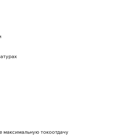
и
ратурах
е максимальную токоотдачу