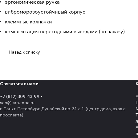
эргономическая ручка
виброморозоустойчивый корпус
клеммные колпачки
комплектация переходными выводами (по заказу)
Назад к списку
Связаться с нами
+7 (812) 309-43-99
san@carumba.ru
Г
г. Санкт-Петербург, Дунайский пр. 31 к. 1 (центр дома, вход с
проспекта)
Т
л
А
л