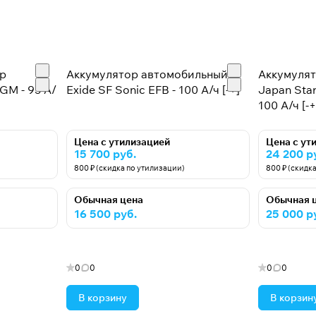
op
Аккумулятор автомобильный
Аккумуля
GM - 95 А/
Exide SF Sonic EFB - 100 А/ч [-+]
Japan Star
100 А/ч [-+
Цена с утилизацией
Цена с ут
15 700 руб.
24 200 р
800 ₽ (скидка по утилизации)
800 ₽ (скидк
Обычная цена
Обычная 
16 500 руб.
25 000 р
0
0
0
0
В корзину
В корзин