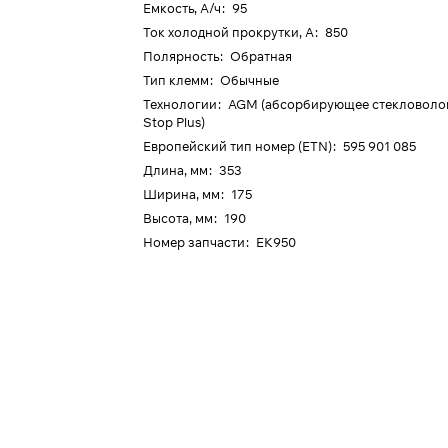
Емкость, А/ч
:
95
Ток холодной прокрутки, А
:
850
Полярность
:
Обратная
Тип клемм
:
Обычные
Технологии
:
AGM (абсорбирующее стекловолокн
Stop Plus)
Европейский тип номер (ETN)
:
595 901 085
Длина, мм
:
353
Ширина, мм
:
175
Высота, мм
:
190
Номер запчасти
:
EK950