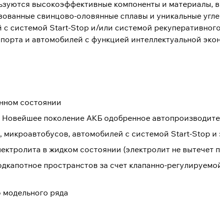
ьзуются высокоэффективные компоненты и материалы, в
ованные свинцово-оловянные сплавы и уникальные угле
й с системой Start-Stop и/или системой рекуперативно
спорта и автомобилей с функцией интеллектуальной эко
енном состоянии
за Новейшее поколение АКБ одобренное автопроизводит
, микроавтобусов, автомобилей с системой Start-Stop 
ектролита в жидком состоянии (электролит не вытечет 
одкапотное пространстов за счет клапанно-регулируем
 модельного ряда