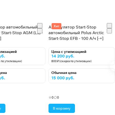
Хит
тор автомобильный
Аккумулятор Start-Stop
 Start-Stop AGM (L5) -
автомобильный Polus Arctic
]
Start-Stop EFB - 100 А/ч [-+]
илизацией
Цена с утилизацией
уб.
14 200 руб.
а по утилизации)
800 ₽ (скидка по утилизации)
цена
Обычная цена
уб.
15 000 руб.
0
0
у
В корзину