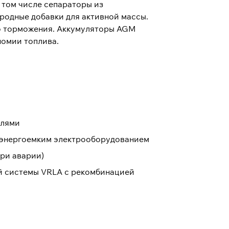
 том числе сепараторы из
родные добавки для активной массы.
го торможения. Аккумуляторы AGM
номии топлива.
елями
и энергоемким электрооборудованием
при аварии)
ой системы VRLA с рекомбинацией