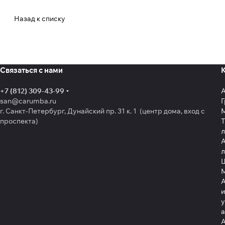
Назад к списку
Связаться с нами
+7 (812) 309-43-99
san@carumba.ru
Г
г. Санкт-Петербург, Дунайский пр. 31 к. 1 (центр дома, вход с
проспекта)
Т
л
А
л
Щ
А
и
у
А