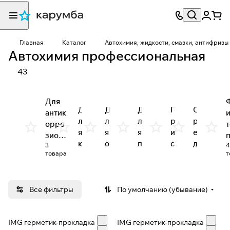
Главная
Каталог
Автохимия, жидкости, смазки, антифризы
Автохимия профессиональная
43
Для
Д
Д
Д
П
С
антик
л
л
л
р
р
орро
я
я
я
и
е
зион
к
о
п
с
д
3
ной и
товара
т
у
ч
р
а
с
защи
к
з
и
о
д
т
тной
о
с
ф
к
в
обра
в
т
е
и
а
Все фильтры
По умолчанию (убывание)
ботки
н
к
с
P
д
ы
и
с
r
л
IMG герметик-прокладка
х
и
IMG герметик-прокладка
и
o
я