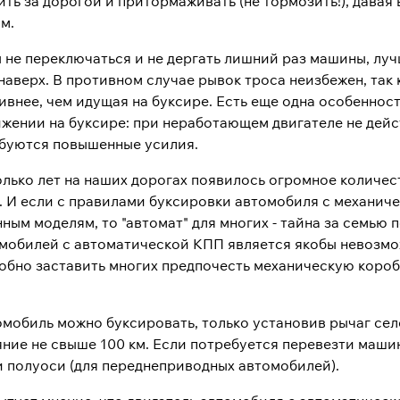
ить за дорогой и притормаживать (не тормозить!), дав
м.
 не переключаться и не дергать лишний раз машины, луч
наверх. В противном случае рывок троса неизбежен, так
ивнее, чем идущая на буксире. Есть еще одна особеннос
ижении на буксире: при неработающем двигателе не дейс
буются повышенные усилия.
олько лет на наших дорогах появилось огромное количес
. И если с правилами буксировки автомобиля с механич
ным моделям, то "автомат" для многих - тайна за семью
мобилей с автоматической КПП является якобы невозмо
обно заставить многих предпочесть механическую коробк
мобиль можно буксировать, только установив рычаг селе
ояние не свыше 100 км. Если потребуется перевезти маш
и полуоси (для переднеприводных автомобилей).