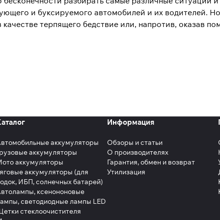
о бесконечности разбирать самые различные ситуации и
ующего и буксируемого автомобилей и их водителей. Но
в качестве терпящего бедствие или, напротив, оказав п
Каталог
Информация
Автомобильные аккумуляторы
Обзоры и статьи
рузовые аккумуляторы
О производителях
Мото аккумуляторы
Гарантия, обмен и возврат
яговые аккумуляторы (для
Утилизация
одок, ИБП, солнечных батарей)
втолампы, ксенононовые
ампы, светодиодные лампы LED
етки стеклоочистителя