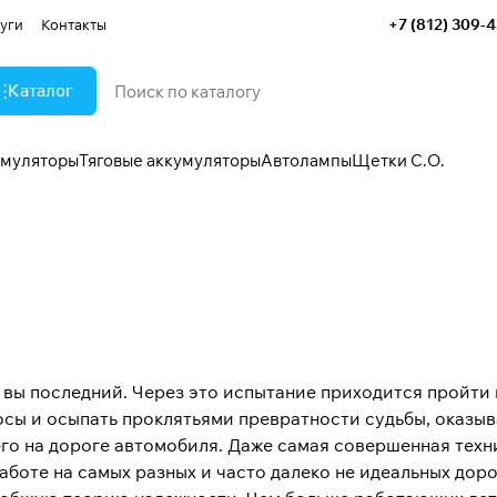
+7 (812) 309-
уги
Контакты
Каталог
умуляторы
Тяговые аккумуляторы
Автолампы
Щетки С.О.
е вы последний. Через это испытание приходится пройти
лосы и осыпать проклятьями превратности судьбы, оказы
го на дороге автомобиля. Даже самая совершенная техн
аботе на самых разных и часто далеко не идеальных дорог