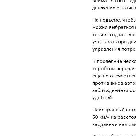
внимательно след
движение с натяго
На подъеме, чтобы
можно выбраться 
теряет ход интенс
учитывать при дв
управления потре
В последние неск
коробкой передач
еще по отечествен
противников авто
заблуждение спос
удобней.
Неисправный авто
50 км/ч на расст
карданный вал ил