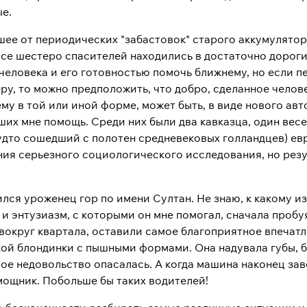
ые.
шее от периодических "забастовок" старого аккумулято
все шестеро спасителей находились в достаточно дороги
человека и его готовностью помочь ближнему, но если п
у, то можно предположить, что добро, сделанное челове
ему в той или иной форме, может быть, в виде нового а
ших мне помощь. Среди них были два кавказца, один вес
дто сошедший с полотен средневековых голландцев) евр
ния серьезного социологического исследования, но резу
лся уроженец гор по имени Султан. Не знаю, к какому и
 и энтузиазм, с которыми он мне помогал, сначала пробуя
 вокруг квартала, оставили самое благоприятное впечат
кой блондинки с пышными формами. Она надувала губы, б
ое недовольство опасалась. А когда машина наконец заве
ощник. Побольше бы таких водителей!