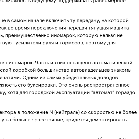
ая возможность ведущему поддерживать равномерное
ше в самом начале включить ту передачу, на которой
 как во время переключения передач тянущая машина
ть, преимущественно иномарок, которую нельзя не
твуют усилители руля и тормозов, поэтому для
тво иномарок. Часть из них оснащены автоматической
еской коробкой большинство автовладельцев знакомы
 печатями. Одним из самых убедительных доводов
жность его буксировки. Это очень распространенное
у, хотя для городской эксплуатации "автомат" гораздо
ктора в положение N (нейтраль) со скоростью не более
ину на большее расстояние, придется демонтировать