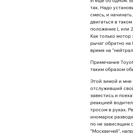
И еще об одном. Б
так. Надо установ
смесь, и начинать
двигаться в таком
положение L или 2
Как только мотор 
рычаг обратно на 
время на "нейтрал
Примечание Toyota
таким образом обы
Этой зимой и мне 
отслуживший свой
завестись и поеха
реакцией водител
тросом в руках. 
иномарок разводил
по не зависящим 
"Москвичей", напр