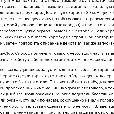
ытует мнение, что двигатель автомобиля с автоматическ
ить рычаг в позицию N, включить зажигание, в холодную 
 движение на буксире. Достигнув скорости 30 км/ч для х
 темпе не менее двух минут, чтобы создать в трансмисси
 (второй диапазон пониженных передач) и после того, ка
заработает, нужно вернуть рычаг на "нейтраль". Если чер
N, иначе можно вывести коробку из строя. При повторно
и", затем повторить описанные действия. Так же запуска
-Club. Способ применим только к небольшой части запад
чную тойоту с айсиновским автоматом, где маслонасос п
не всегда удавалось запустить двигатель без посторонн
 срок аккумулятор, отсутствие свободных денежных сре
ть во что бы то ни стало. Пытаясь найти что-нибудь поле
ей проезжавших мимо машин на угрюмо стоявшего, а точ
Реакция была неоднозначная. Многие водители блестящих
и руками, стучали по часам, сокрушенно качали головой
от них обстоятельствам сделать этого не могут. Владел
отив, принимались так пристально разглядывать свою пр