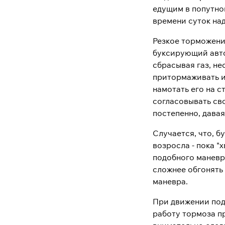
едущим в попутном
времени суток на
Резкое торможени
буксирующий автом
сбрасывая газ, не
притормаживать и
намотать его на с
согласовывать сво
постепенно, дава
Случается, что, б
возросла - пока "
подобного маневра
сложнее обгонять
маневра.
При движении под
работу тормоза п