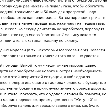
ой трансмиссией невозможно пустить с "буксира". Это не
погоду один раз нажать на педаль газа, чтобы обогатить
олодной трансмиссии и 50 км/ч для прогретой, надо
и необходимое давление масла. Затем переводят рычаг в
к двигатель начнет вращаться, нажимают на педаль газа.
ез несколько секунд двигатель не заработает, переводят
й попытке надо снова "протащить" машину какое-то
ют двигатель, скатывая машину по склону.
ных моделей (в т.ч. некоторым Mercedes-Benz). Завести
риводится только от коленчатого вала - не удастся.
ей помощи. Виной тому - нешуточные морозы, давно
дств на приобретение нового и острая необходимость
зное в этой неприятной ситуации, я наблюдал за
нее, подпрыгивающего от холода человека с буксирным
 холеными боками в ярких лучах зимнего солнца дорогих
, пытаясь показать, что с удовольствием бы помогли, но
ьцы машин подешевле, преимущественно "Жигулей" и
иборную панель или зеркало заднего вида, как будто