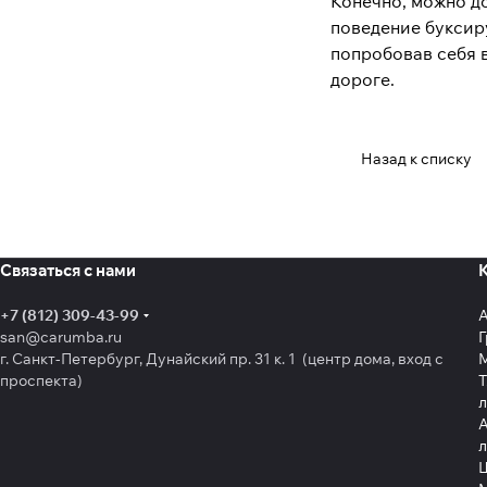
Конечно, можно д
поведение буксир
попробовав себя 
дороге.
Назад к списку
Связаться с нами
+7 (812) 309-43-99
san@carumba.ru
Г
г. Санкт-Петербург, Дунайский пр. 31 к. 1 (центр дома, вход с
проспекта)
Т
л
А
л
Щ