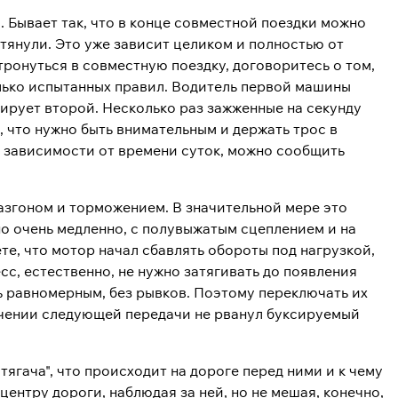
и. Бывает так, что в конце совместной поездки можно
ю тянули. Это уже зависит целиком и полностью от
тронуться в совместную поездку, договоритесь о том,
олько испытанных правил. Водитель первой машины
лирует второй. Несколько раз зажженные на секунду
 что нужно быть внимательным и держать трос в
в зависимости от времени суток, можно сообщить
азгоном и торможением. В значительной мере это
о очень медленно, с полувыжатым сцеплением и на
ете, что мотор начал сбавлять обороты под нагрузкой,
сс, естественно, не нужно затягивать до появления
ь равномерным, без рывков. Поэтому переключать их
лючении следующей передачи не рванул буксируемый
тягача", что происходит на дороге перед ними и к чему
ентру дороги, наблюдая за ней, но не мешая, конечно,