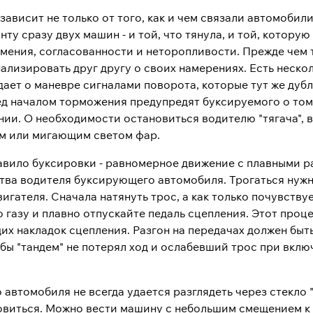
зависит не только от того, как и чем связали автомобил
нту сразу двух машин - и той, что тянула, и той, котору
умения, согласованности и неторопливости. Прежде чем 
нализировать друг другу о своих намерениях. Есть неск
ает о маневре сигналами поворота, которые тут же дуб
ед началом торможения предупредят буксируемого о том,
нии. О необходимости остановиться водителю "тягача", 
м или мигающим светом фар.
авило буксировки - равномерное движение с плавными р
ства водителя буксирующего автомобиля. Трогаться нужн
игателя. Сначала натянуть трос, а как только почувству
 газу и плавно отпускайте педаль сцепления. Этот проце
их накладок сцепления. Разгон на передачах должен быт
обы "тандем" не потерял ход и ослабевший трос при вк
автомобиля не всегда удается разглядеть через стекло "
виться. Можно вести машину с небольшим смещением к ц