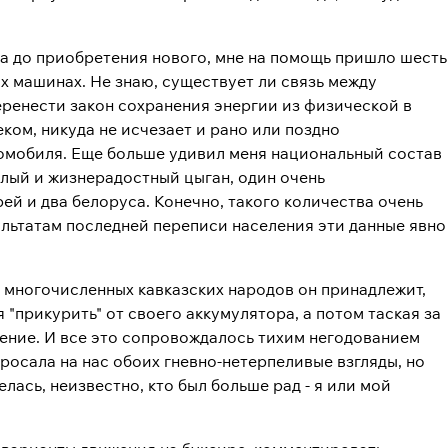
ра до приобретения нового, мне на помощь пришло шесть
х машинах. Не знаю, существует ли связь между
еренести закон сохранения энергии из физической в
ком, никуда не исчезает и рано или поздно
втомобиля. Еще больше удивил меня национальный состав
елый и жизнерадостный цыган, один очень
ей и два белоруса. Конечно, такого количества очень
льтатам последней переписи населения эти данные явно
з многочисленных кавказских народов он принадлежит,
 "прикурить" от своего аккумулятора, а потом таская за
ление. И все это сопровождалось тихим негодованием
росала на нас обоих гневно-нетерпеливые взгляды, но
лась, неизвестно, кто был больше рад - я или мой