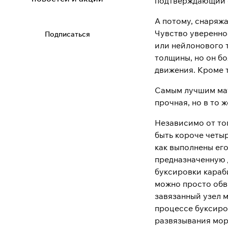
подтверждающий о
А потому, снаряжа
Чувство уверенно
Подписаться
или нейлонового 
толщины, но он б
движения. Кроме 
Самым лучшим мат
прочная, но в то 
Независимо от то
быть короче четыр
как выполнены его
предназначенную 
буксировки караби
можно просто обв
завязанный узел м
процессе буксиров
развязывания мор