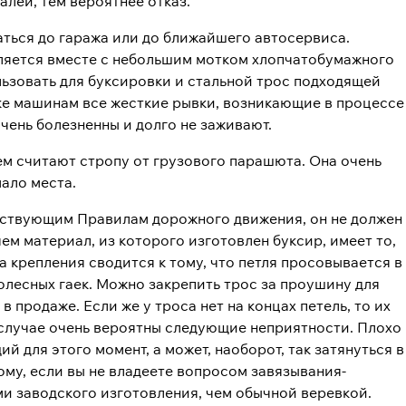
ей, тем вероятнее отказ.
аться до гаража или до ближайшего автосервиса.
ляется вместе с небольшим мотком хлопчатобумажного
льзовать для буксировки и стальной трос подходящей
зке машинам все жесткие рывки, возникающие в процессе
чень болезненны и долго не заживают.
м считают стропу от грузового парашюта. Она очень
мало места.
ействующим Правилам дорожного движения, он не должен
ем материал, из которого изготовлен буксир, имеет то,
а крепления сводится к тому, что петля просовывается в
лесных гаек. Можно закрепить трос за проушину для
продаже. Если же у троса нет на концах петель, то их
 случае очень вероятны следующие неприятности. Плохо
 для этого момент, а может, наоборот, так затянуться в
ому, если вы не владеете вопросом завязывания-
и заводского изготовления, чем обычной веревкой.