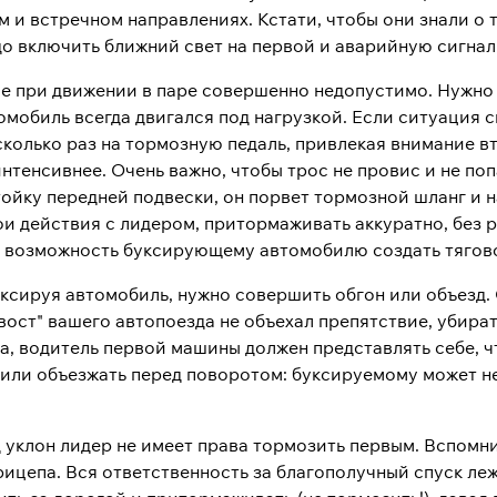
 и встречном направлениях. Кстати, чтобы они знали о т
до включить ближний свет на первой и аварийную сигна
е при движении в паре совершенно недопустимо. Нужно 
обиль всегда двигался под нагрузкой. Если ситуация ск
сколько раз на тормозную педаль, привлекая внимание в
нтенсивнее. Очень важно, чтобы трос не провис и не по
тойку передней подвески, он порвет тормозной шланг и 
и действия с лидером, притормаживать аккуратно, без 
я возможность буксирующему автомобилю создать тягово
уксируя автомобиль, нужно совершить обгон или объезд.
хвост" вашего автопоезда не объехал препятствие, убира
, водитель первой машины должен представлять себе, чт
 или объезжать перед поворотом: буксируемому может не
 уклон лидер не имеет права тормозить первым. Вспомни
рицепа. Вся ответственность за благополучный спуск ле