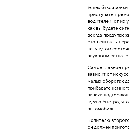
Успех буксировки 
приступать к ремо
водителей, от их 
как вы будете сиг
всегда предупрежд
стоп-сигналы пер
натянутом состоя
звуковым сигнало
Самое главное пр
зависит от искус
малых оборотах дв
прибавьте немного
запаха подгорающ
нужно быстро, чт
автомобиль.
Водителю второго 
он должен пригото