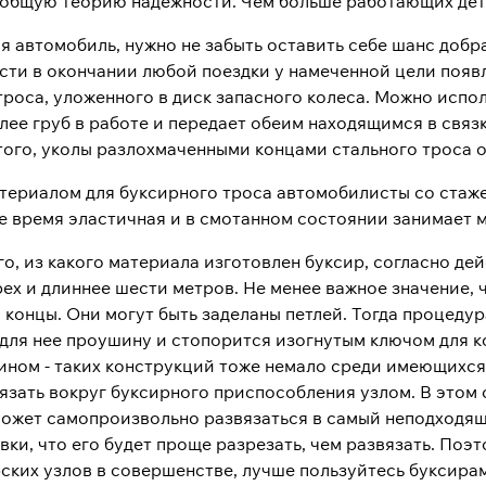
бщую теорию надежности. Чем больше работающих детал
я автомобиль, нужно не забыть оставить себе шанс добр
сти в окончании любой поездки у намеченной цели появ
троса, уложенного в диск запасного колеса. Можно испо
олее груб в работе и передает обеим находящимся в свя
того, уколы разлохмаченными концами стального троса о
ериалом для буксирного троса автомобилисты со стаже
же время эластичная и в смотанном состоянии занимает 
го, из какого материала изготовлен буксир, согласно д
ех и длиннее шести метров. Не менее важное значение, ч
 концы. Они могут быть заделаны петлей. Тогда процедур
для нее проушину и стопорится изогнутым ключом для ко
ном - таких конструкций тоже немало среди имеющихся в 
язать вокруг буксирного приспособления узлом. В этом
ожет самопроизвольно развязаться в самый неподходящий
ки, что его будет проще разрезать, чем развязать. Поэт
ских узлов в совершенстве, лучше пользуйтесь буксирам