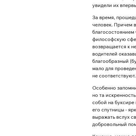
увидели их вперв
За время, прошед
человек. Причем 
благосостоянием 
философскую сфер
возвращается к н
водителей оказав
благообразный (бу
мало для проведе
не соответствуют.
Особенно запомни
но та искренность
собой на буксире
его спутницы - яр
выражать вслух св
добровольный пом