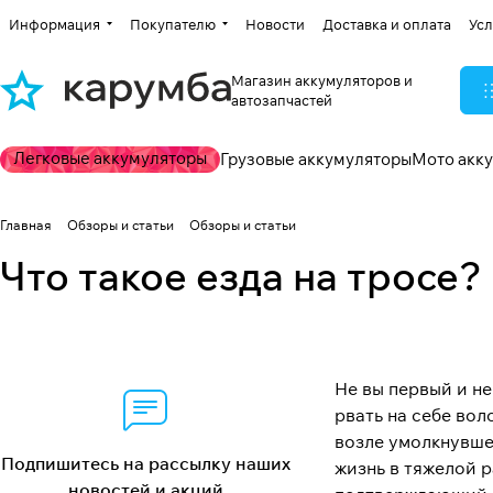
Информация
Покупателю
Новости
Доставка и оплата
Усл
Магазин аккумуляторов и
автозапчастей
Легковые аккумуляторы
Грузовые аккумуляторы
Мото акк
Главная
Обзоры и статьи
Обзоры и статьи
Что такое езда на тросе?
Не вы первый и н
рвать на себе во
возле умолкнувше
Подпишитесь на рассылку наших
жизнь в тяжелой р
новостей и акций