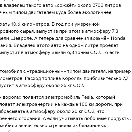
од владелец такого авто «сожжёт» около 2700 литров
ычным типом двигателем куда более экологичнее.
хать 10,6 километров. В год при умеренной
родного сырья, выпустив при этом в атмосферу 7.3
ели Шевроле. А теперь для сравнения возьмём Honda
ания. Владелец этого авто на одном литре проедет
 выпустит в атмосферу Земли 6,3 тонны CO2. То есть
томобиля с «традиционным» типом двигателя, например
километров. Расход топлива Короллы приблизительно 7,7
пустит в атмосферу около 25 кг CO2.
 дорогах появится электромобиль Tesla, который
киловатт электроэнергии на каждые 100 км дороги, при
брасывать в атмосферу около 20 кг СО2, что
еннего сгорания. А если учитывать побочные продукты,
омобили значительно «грязнее» их бензиновых