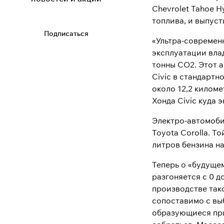
Chevrolet Tahoe H
топлива, и выпуст
Подписаться
«Ультра-современн
эксплуатации влад
тонны CO2. Этот 
Civic в стандартн
около 12,2 киломе
Хонда Civic куда
Электро-автомоби
Toyota Corolla. Т
литров бензина на
Теперь о «будуще
разгоняется с 0 д
производстве так
сопоставимо с вы
образующиеся при