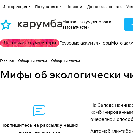
Информация
Покупателю
Новости
Доставка и оплата
Усл
Магазин аккумуляторов и
автозапчастей
Легковые аккумуляторы
Грузовые аккумуляторы
Мото акк
Главная
Обзоры и статьи
Обзоры и статьи
Мифы об экологически ч
На Западе начина
комбинированными
очередной способ 
Подпишитесь на рассылку наших
Автомобили-гибри
новостей и акций