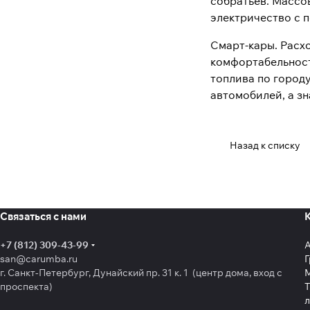
собратьев. Массо
электричество с 
Смарт-кары. Расхо
комфортабельност
топлива по городу
автомобилей, а зн
Назад к списку
Связаться с нами
+7 (812) 309-43-99
san@carumba.ru
Г
г. Санкт-Петербург, Дунайский пр. 31 к. 1 (центр дома, вход с
проспекта)
Т
л