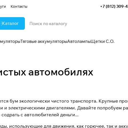
+7 (812) 309-
уги
Контакты
Каталог
умуляторы
Тяговые аккумуляторы
Автолампы
Щетки С.О.
истых автомобилях
ется бум экологически чистого транспорта. Крупные пр
 и электрическими двигателями. Давайте попробуем раз
содрать с автолюбителей деньги...
ды, использующие для движения, как горючее, так и ак