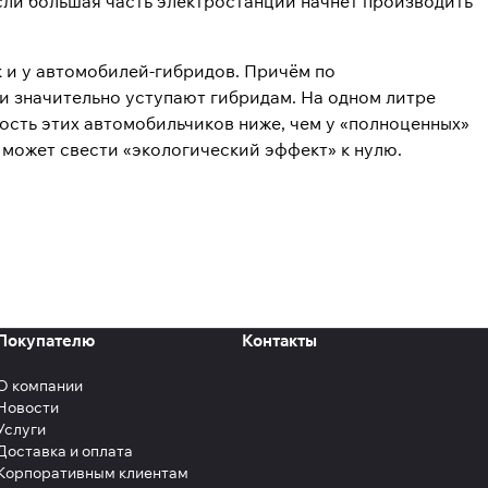
сли большая часть электростанций начнёт производить
к и у автомобилей-гибридов. Причём по
 значительно уступают гибридам. На одном литре
имость этих автомобильчиков ниже, чем у «полноценных»
 может свести «экологический эффект» к нулю.
Покупателю
Контакты
О компании
Новости
Услуги
Доставка и оплата
Корпоративным клиентам