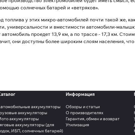
вое производство электромобилей будет иметь смысл, е
помощью солнечных батарей и «ветряков».
д топлива у этих микро-автомобилей почти такой же, ка
и, универсальности и вместимости автомобили-малышки
 автомобиль проедет 13,9 км, а по трассе - 17,3 км. Сто
ачит, они доступны более широким слоям населения, что
Каталог
Информация
Автомобильные аккумуляторы
Обзоры и статьи
рузовые аккумуляторы
О производителях
Мото аккумуляторы
Гарантия, обмен и возврат
яговые аккумуляторы (для
Утилизация
одок, ИБП, солнечных батарей)