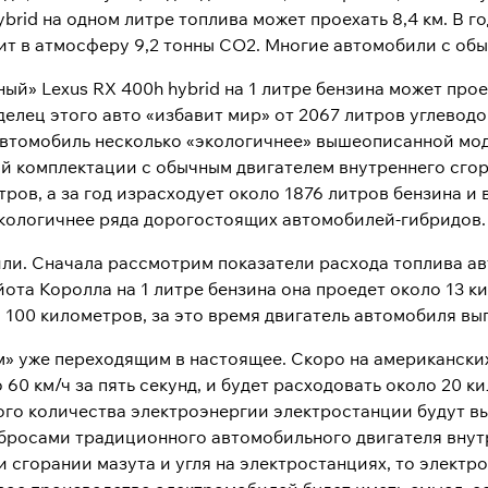
ybrid на одном литре топлива может проехать 8,4 км. В г
ит в атмосферу 9,2 тонны CO2. Многие автомобили с об
ый» Lexus RX 400h hybrid на 1 литре бензина может прое
елец этого авто «избавит мир» от 2067 литров углеводо
автомобиль несколько «экологичнее» вышеописанной мод
ой комплектации с обычным двигателем внутреннего сгор
тров, а за год израсходует около 1876 литров бензина и
 экологичнее ряда дорогостоящих автомобилей-гибридов.
ли. Сначала рассмотрим показатели расхода топлива ав
ойота Королла на 1 литре бензина она проедет около 13 
 100 километров, за это время двигатель автомобиля вы
м» уже переходящим в настоящее. Скоро на американских
о 60 км/ч за пять секунд, и будет расходовать около 20 
ого количества электроэнергии электростанции будут вы
бросами традиционного автомобильного двигателя внутр
 сгорании мазута и угля на электростанциях, то электр