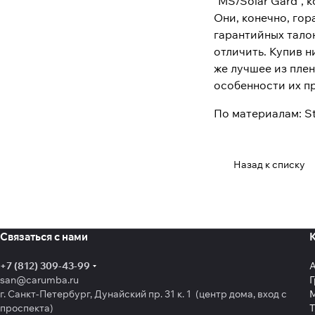
"MS/Solar Gard", 
Они, конечно, гор
гарантийных талон
отличить. Купив н
же лучшее из пле
особенности их п
По материалам: St
Назад к списку
Связаться с нами
+7 (812) 309-43-99
san@carumba.ru
Г
г. Санкт-Петербург, Дунайский пр. 31 к. 1 (центр дома, вход с
проспекта)
Т