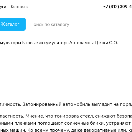
+7 (812) 309-
уги
Контакты
Каталог
умуляторы
Тяговые аккумуляторы
Автолампы
Щетки С.О.
етичность. Затонированный автомобиль выглядит на поря
опастность. Мнение, что тонировка стекл, снижают безо
енными пленками поглощают солнечные блики, устраняют
тных машин. Ко всему прочему, даже декоративные или, 