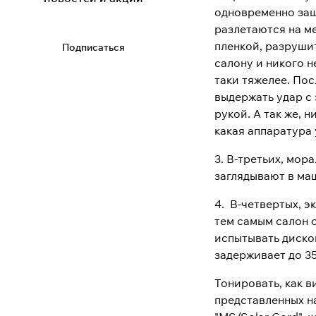
одновременно защ
разлетаются на ме
пленкой, разрушит
Подписаться
салону и никого н
таки тяжелее. Пос
выдержать удар с
рукой. А так же, н
какая аппаратура 
3. В-третьих, мор
заглядывают в маш
4. В-четвертых, 
тем самым салон о
испытывать диском
задерживает до 3
Тонировать, как в
представленных на