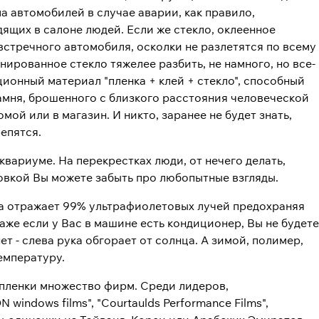
 автомобилей в случае аварии, как правило,
дящих в салоне людей. Если же стекло, оклеенное
встречного автомобиля, осколки не разлетятся по всему
онированное стекло тяжелее разбить, не намного, но все-
ионный материал "пленка + клей + стекло", способный
камня, брошенного с близкого расстояния человеческой
омой или в магазин. И никто, заранее не будет знать,
епятся.
аквариуме. На перекрестках люди, от нечего делать,
ровкой Вы можете забыть про любопытные взгляды.
ка отражает 99% ультрафиолетовых лучей предохраняя
аже если у Вас в машине есть кондиционер, Вы не будете
т - слева рука обгорает от солнца. А зимой, полимер,
емпературу.
о пленки множество фирм. Среди лидеров,
indows films", "Courtaulds Performance Films",