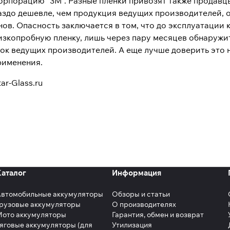
корпорацию "3М". Разные пленки привозят также продавц
аздо дешевле, чем продукция ведущих производителей, о
ов. Опасность заключается в том, что до эксплуатации 
изкопробную пленку, лишь через пару месяцев обнаружит
нок ведущих производителей. А еще лучше доверить это 
рименения.
ar-Glass.ru
Каталог
Информация
Автомобильные аккумуляторы
Обзоры и статьи
рузовые аккумуляторы
О производителях
Мото аккумуляторы
Гарантия, обмен и возврат
яговые аккумуляторы (для
Утилизация