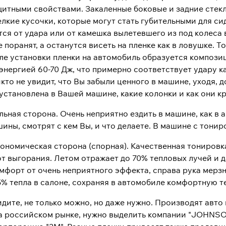
итными свойствами. Закаленные боковые и задние стекла
лкие кусочки, которые могут стать губительными для си
ся от удара или от камешка вылетевшего из под колеса 
е поранят, а останутся висеть на пленке как в ловушке. Т
ле установки пленки на автомобиль образуется композиц
 энергией 60-70 Дж, что примерно соответствует удару 
икто не увидит, что Вы забыли ценного в машине, уходя, д
установлена в Вашей машине, какие колонки и как они кр
альная сторона. Очень неприятно ездить в машине, как в 
ины, смотрят с кем Вы, и что делаете. В машине с тони
экономическая сторона (cпорная). Качественная тониров
т выгорания. Летом отражает до 70% тепловых лучей и д
форт от очень неприятного эффекта, справа рука мерзне
5% тепла в салоне, сохраняя в автомобиле комфортную т
идите, не только можно, но даже нужно. Производят авт
 российском рынке, нужно выделить компании "JOHNSON w