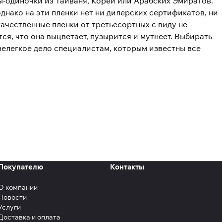
ы-одиночки из Тайваня, Кореи или Арабских Эмиратов.
днако на эти пленки нет ни дилерских сертификатов, ни
качественные пленки от третьесортных с виду не
ся, что она выцветает, пузырится и мутнеет. Выбирать
нелегкое дело специалистам, которым известны все
Покупателю
Контакты
О компании
Новости
Услуги
Доставка и оплата