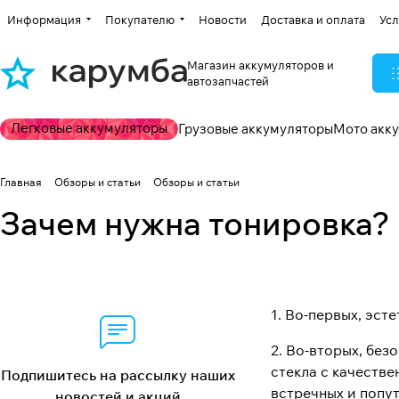
Информация
Покупателю
Новости
Доставка и оплата
Усл
Магазин аккумуляторов и
автозапчастей
Легковые аккумуляторы
Грузовые аккумуляторы
Мото акк
Главная
Обзоры и статьи
Обзоры и статьи
Зачем нужна тонировка?
1. Во-первых, эст
2. Во-вторых, без
стекла с качеств
Подпишитесь на рассылку наших
встречных и попу
новостей и акций