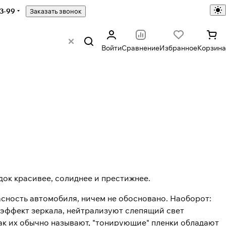
43-99
Заказать звонок
Войти
Сравнение
Избранное
Корзина
док красивее, солиднее и престижнее.
пасность автомобиля, ничем не обосновано. Наоборот:
 эффект зеркала, нейтрализуют слепящий свет
как их обычно называют, "тонирующие" пленки обладают