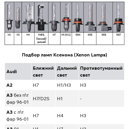
Подбор ламп Ксенона (Xenon Lamps)
Ближний
Дальний
Противотуманный
Audi
свет
свет
свет
A2
H7
H1/H3
H3
A3
без п\т
H7/D2S
H1
-
фар 96-01
A3
с п\т
H7
H4
H3
фар 96-01