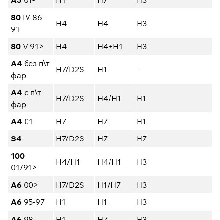
A3
01-
H1
H7
H3
80
IV 86-
H4
H4
H3
91
80
V 91>
H4
H4+H1
H3
A4
без п\т
H7/D2S
H1
-
фар
A4
с п\т
H7/D2S
H4/H1
H1
фар
A4
01-
H7
H7
H1
S4
H7/D2S
H7
H7
100
H4/H1
H4/H1
H3
01/91>
A6
00>
H7/D2S
H1/H7
H3
A6
95-97
H1
H1
H3
A6
98-
H1
H7
H3