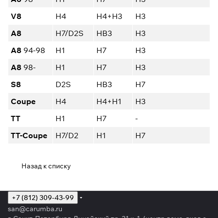
V8
H4
H4+H3
H3
A8
H7/D2S
HB3
H3
A8
94-98
H1
H7
H3
A8
98-
H1
H7
H3
S8
D2S
HB3
H7
Coupe
H4
H4+H1
H3
TT
H1
H7
-
TT-Coupe
H7/D2
H1
H7
Назад к списку
+7 (812) 309-43-99
san@carumba.ru