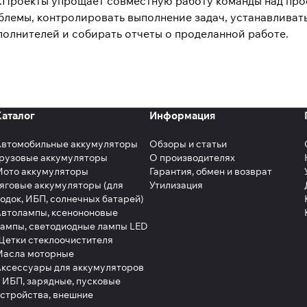
Проекты упрощает совместную работу команды над прое
лемы, контролировать выполнение задач, устанавливать 
полнителей и собирать отчеты о проделанной работе.
Каталог
Информация
Автомобильные аккумуляторы
Обзоры и статьи
рузовые аккумуляторы
О производителях
Мото аккумуляторы
Гарантия, обмен и возврат
яговые аккумуляторы (для
Утилизация
одок, ИБП, солнечных батарей)
втолампы, ксенононовые
ампы, светодиодные лампы LED
етки стеклоочистителя
Масла моторные
ксессуары для аккумуляторов
 ИБП, зарядные, пусковые
стройства, внешние