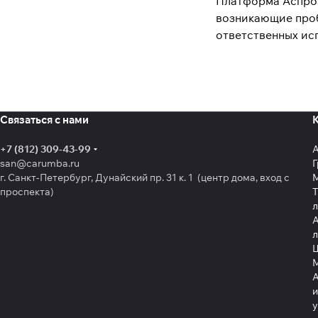
Платформа Аспро.
возникающие проб
ответственных ис
Связаться с нами
+7 (812) 309-43-99
san@carumba.ru
Г
г. Санкт-Петербург, Дунайский пр. 31 к. 1 (центр дома, вход с
проспекта)
Т
л
А
л
Щ
А
и
у