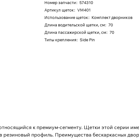
Номер запчасти
:
574310
Артикул щеток
:
VM401
Использование щеток
:
Комплект дворников
Длина водительской щетки, см
:
70
Длина пассажирской щетки, см
:
70
Типы крепления
:
Side Pin
, относящийся к премиум-сегменту. Щетки этой серии и
 резиновый профиль. Преимущества бескаркасных дворни