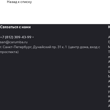
Назад к списку
Связаться с нами
+7 (812) 309-43-99
san@carumba.ru
Г
г. Санкт-Петербург, Дунайский пр. 31 к. 1 (центр дома, вход с
проспекта)
Т
л
А
л
Щ
А
и
у
А
А