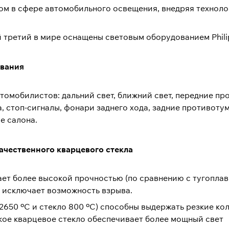
ером в сфере автомобильного освещения, внедряя технол
 третий в мире оснащены световым оборудованием Phili
ования
втомобилистов: дальний свет, ближний свет, передние п
а, стоп-сигналы, фонари заднего хода, задние противот
е салона.
ачественного кварцевого стекла
ает более высокой прочностью (по сравнению с тугоплав
о исключает возможность взрыва.
я 2650 ºC и стекло 800 ºC) способны выдержать резкие к
кое кварцевое стекло обеспечивает более мощный свет