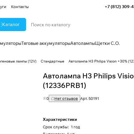
+7 (812) 309-
уги
Контакты
Каталог
умуляторы
Тяговые аккумуляторы
Автолампы
Щетки С.О.
огеновые лампы (12V)
Стандартные
Автолампа H3 Philips Vision +30% (1
Автолампа H3 Philips Visi
(12336PRB1)
0
Нет отзывов
Арт.
50191
Характеристики
Срок службы
:
1 год