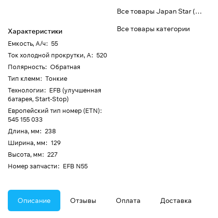
Все товары Japan Star (Bost)
Все товары категории
Характеристики
Емкость, А/ч
:
55
Ток холодной прокрутки, А
:
520
Полярность
:
Обратная
Тип клемм
:
Тонкие
Технологии
:
EFB (улучшенная
батарея, Start-Stop)
Европейский тип номер (ETN)
:
545 155 033
Длина, мм
:
238
Ширина, мм
:
129
Высота, мм
:
227
Номер запчасти
:
EFB N55
Описание
Отзывы
Оплата
Доставка