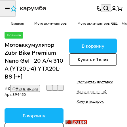
Главная
Мото аккумуляторы
Мото аккумуляторы GEL
Мот
Новинка
Мотоаккумулятор
В корзину
Zubr Bike Premium
Купить в 1 клик
Nano Gel - 20 А/ч 310
А (YT20L-4) YTX20L-
BS [-+]
Рассчитать доставку
0
Нет отзывов
Нашли дешевле?
Арт.
394450
Хочу в подарок
В корзину