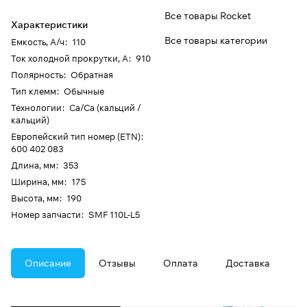
Все товары Rocket
Характеристики
Все товары категории
Емкость, А/ч
:
110
Ток холодной прокрутки, А
:
910
Полярность
:
Обратная
Тип клемм
:
Обычные
Технологии
:
Ca/Ca (кальций /
кальций)
Европейский тип номер (ETN)
:
600 402 083
Длина, мм
:
353
Ширина, мм
:
175
Высота, мм
:
190
Номер запчасти
:
SMF 110L-L5
Описание
Отзывы
Оплата
Доставка