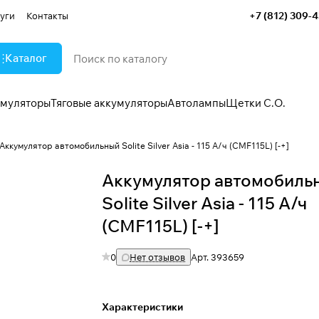
+7 (812) 309-
уги
Контакты
Каталог
умуляторы
Тяговые аккумуляторы
Автолампы
Щетки С.О.
Аккумулятор автомобильный Solite Silver Asia - 115 А/ч (CMF115L) [-+]
Аккумулятор автомобиль
Solite Silver Asia - 115 А/ч
(CMF115L) [-+]
0
Нет отзывов
Арт.
393659
Характеристики