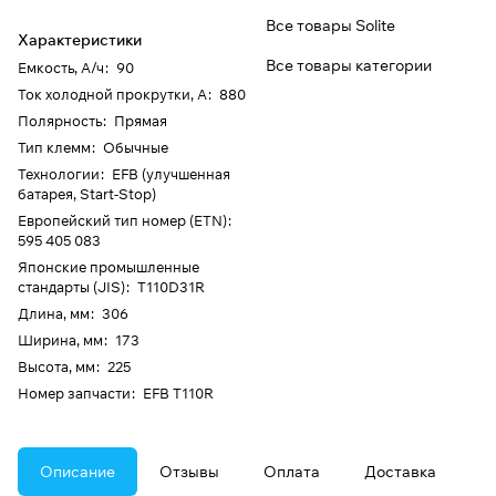
Все товары Solite
Характеристики
Все товары категории
Емкость, А/ч
:
90
Ток холодной прокрутки, А
:
880
Полярность
:
Прямая
Тип клемм
:
Обычные
Технологии
:
EFB (улучшенная
батарея, Start-Stop)
Европейский тип номер (ETN)
:
595 405 083
Японские промышленные
стандарты (JIS)
:
T110D31R
Длина, мм
:
306
Ширина, мм
:
173
Высота, мм
:
225
Номер запчасти
:
EFB T110R
Описание
Отзывы
Оплата
Доставка