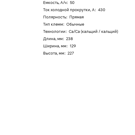
Емкость, А/ч
:
50
Ток холодной прокрутки, А
:
430
Полярность
:
Прямая
Тип клемм
:
Обычные
Технологии
:
Ca/Ca (кальций / кальций)
Длина, мм
:
238
Ширина, мм
:
129
Высота, мм
:
227