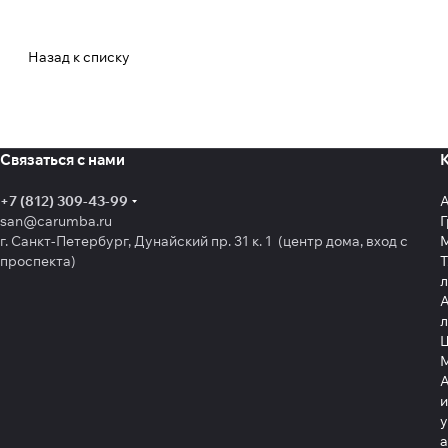
Назад к списку
Связаться с нами
+7 (812) 309-43-99
san@carumba.ru
Г
г. Санкт-Петербург, Дунайский пр. 31 к. 1 (центр дома, вход с
проспекта)
Т
л
А
л
Щ
А
и
у