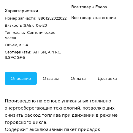
Все товары Eneos
Характеристики
Все товары категории
Номер запчасти
:
8801252022022
Вязкость (SAE)
:
0w-20
Тип масла
:
Синтетические
масла
Объем, л.
:
4
Сертификаты
:
API SN, API RC,
ILSAC GF-5
Описание
Отзывы
Оплата
Доставка
Произведено на основе уникальных топливно-
энергосберегающих технологий, позволяющих
снизить расход топлива при движении в режиме
городского цикла.
Содержит эксклюзивный пакет присадок