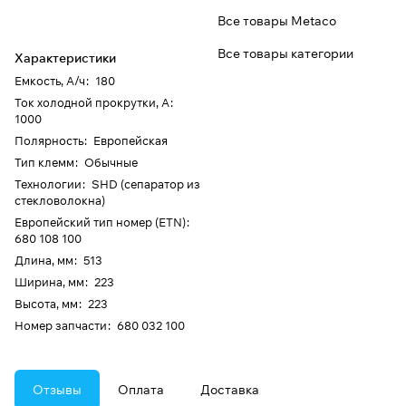
Все товары Metaco
Все товары категории
Характеристики
Емкость, А/ч
:
180
Ток холодной прокрутки, А
:
1000
Полярность
:
Европейская
Тип клемм
:
Обычные
Технологии
:
SHD (сепаратор из
стекловолокна)
Европейский тип номер (ETN)
:
680 108 100
Длина, мм
:
513
Ширина, мм
:
223
Высота, мм
:
223
Номер запчасти
:
680 032 100
Отзывы
Оплата
Доставка