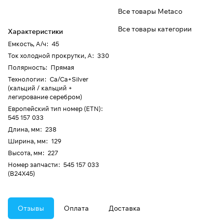
Все товары Metaco
Все товары категории
Характеристики
Емкость, А/ч
:
45
Ток холодной прокрутки, А
:
330
Полярность
:
Прямая
Технологии
:
Ca/Ca+Silver
(кальций / кальций +
легирование серебром)
Европейский тип номер (ETN)
:
545 157 033
Длина, мм
:
238
Ширина, мм
:
129
Высота, мм
:
227
Номер запчасти
:
545 157 033
(B24X45)
Отзывы
Оплата
Доставка