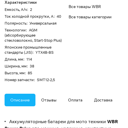
Характеристики
Все товары WBR
Емкость, А/ч
:
2
Ток холодной прокрутки, А
:
40
Все товары категории
Полярность
:
Универсальная
Технологии
:
AGM
(абсорбирующее
стекловолокно, Start-Stop Plus)
Японские промышленные
стандарты (JIS)
:
YTX4B-BS
Длина, мм
:
114
Ширина, мм
:
38
Высота, мм
:
85
Номер запчасти
:
SMT12-2,5
Описание
Отзывы
Оплата
Доставка
Аккумуляторные батареи для мото техники
WBR