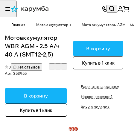
Главная
Мото аккумуляторы
Мото аккумуляторы AGM
Мо
Мотоаккумулятор
WBR AGM - 2.5 А/ч
В корзину
40 А (SMT12-2,5)
Купить в 1 клик
0
Нет отзывов
Арт.
353955
Рассчитать доставку
В корзину
Нашли дешевле?
Хочу в подарок
Купить в 1 клик