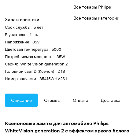
Все товары Philips
Все товары категории
Характеристики
Срок службы
:
5 лет
В упаковке
:
1 шт.
Напряжение
:
85V
Цветовая температура
:
5000
Потребляемая мощность
:
35W
Серия
:
White Vision generation 2
Головной свет D (Ксенон)
:
D1S
Номер запчасти
:
85415WHV2S1
Описание
Отзывы
Оплата
Доставка
Ксеноновые лампы для автомобиля Philips
WhiteVision generation 2 с эффектом яркого белого