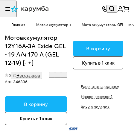
Главная
Мото аккумуляторы
Мото аккумуляторы GEL
Мот
Мотоаккумулятор
12Y16A-3A Exide GEL
В корзину
- 19 А/ч 170 А (GEL
12-19) [- +]
Купить в 1 клик
0
Нет отзывов
Арт.
346336
Рассчитать доставку
Нашли дешевле?
В корзину
Хочу в подарок
Купить в 1 клик