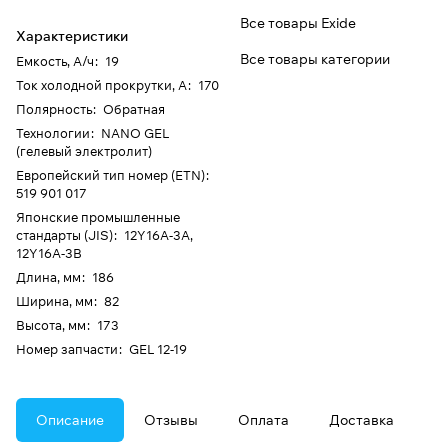
Все товары Exide
Характеристики
Все товары категории
Емкость, А/ч
:
19
Ток холодной прокрутки, А
:
170
Полярность
:
Обратная
Технологии
:
NANO GEL
(гелевый электролит)
Европейский тип номер (ETN)
:
519 901 017
Японские промышленные
стандарты (JIS)
:
12Y16A-3A,
12Y16A-3B
Длина, мм
:
186
Ширина, мм
:
82
Высота, мм
:
173
Номер запчасти
:
GEL 12-19
Описание
Отзывы
Оплата
Доставка