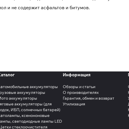
ол и не содержит асфальтов и битумов.
Каталог
Информация
Автомобильные аккумуляторы
Обзоры и статьи
рузовые аккумуляторы
О производителях
Мото аккумуляторы
Гарантия, обмен и возврат
яговые аккумуляторы (для
Утилизация
одок, ИБП, солнечных батарей)
втолампы, ксенононовые
ампы, светодиодные лампы LED
етки стеклоочистителя