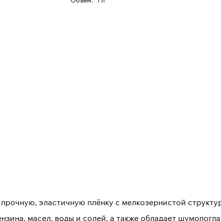
Oбъем
:
1 л
 прочную, эластичную плёнку с мелкозернистой структур
нзина, масел, воды и солей, а также обладает шумопог