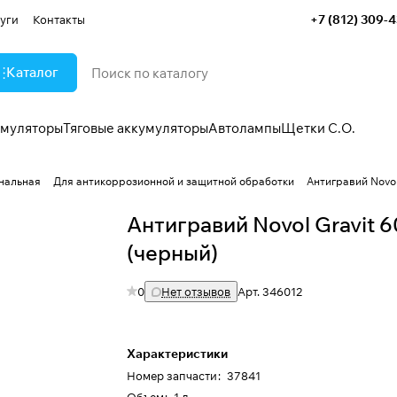
+7 (812) 309-
уги
Контакты
Каталог
умуляторы
Тяговые аккумуляторы
Автолампы
Щетки С.О.
нальная
Для антикоррозионной и защитной обработки
Антигравий Novol
Антигравий Novol Gravit 
(черный)
0
Нет отзывов
Арт.
346012
Характеристики
Номер запчасти
:
37841