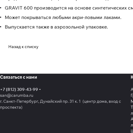
GRAVIT 600 производится на основе синтетических см
Может покрываться любыми акри-ловыми лаками.
Выпускается также в аэрозольной упаковке.
Назад к списку
Связаться с нами
+7 (812) 309-43-99
san@carumba.ru
Г
г. Санкт-Петербург, Дунайский пр. 31 к. 1 (центр дома, вход с
проспекта)
Т
л
А
л
Щ