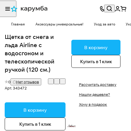
Главная
Аксессуары универсальные!
Уход за авто
Ух
Щетка от снега и
льда Airline с
В корзину
водосгоном и
телескопической
Купить в 1 клик
ручкой (120 см.)
0
Нет отзывов
Рассчитать доставку
Арт.
343472
Нашли дешевле?
Хочу в подарок
В корзину
Купить в 1 клик