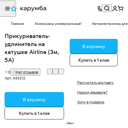
Главная
Аксессуары универсальные!
Автоэлектроника для
Прикуриватель-
удлинитель на
В корзину
катушке Airline (3м,
5А)
Купить в 1 клик
0
Нет отзывов
Арт.
343212
Рассчитать доставку
Нашли дешевле?
В корзину
Хочу в подарок
Купить в 1 клик