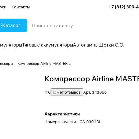
+7 (812) 309-
уги
Контакты
Каталог
умуляторы
Тяговые аккумуляторы
Автолампы
Щетки С.О.
ессоры
Компрессор Airline MASTER L
Компрессор Airline MAST
0
Нет отзывов
Арт.
343066
Характеристики
Номер запчасти
:
CA-030-13L