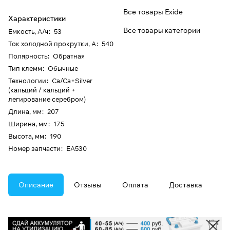
Все товары Exide
Характеристики
Все товары категории
Емкость, А/ч
:
53
Ток холодной прокрутки, А
:
540
Полярность
:
Обратная
Тип клемм
:
Обычные
Технологии
:
Ca/Ca+Silver
(кальций / кальций +
легирование серебром)
Длина, мм
:
207
Ширина, мм
:
175
Высота, мм
:
190
Номер запчасти
:
EA530
Описание
Отзывы
Оплата
Доставка