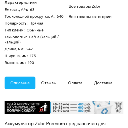
Характеристики
Все товары Zubr
Емкость, А/ч
:
63
Ток холодной прокрутки, А
:
640
Все товары категории
Полярность
:
Прямая
Тип клемм
:
Обычные
Технологии
:
Ca/Ca (кальций /
кальций)
Длина, мм
:
242
Ширина, мм
:
175
Высота, мм
:
190
Описание
Отзывы
Оплата
Доставка
Аккумулятор Zubr Premium предназначен для