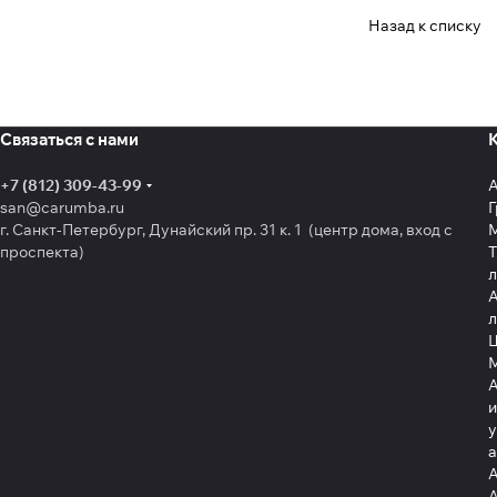
Назад к списку
Связаться с нами
+7 (812) 309-43-99
san@carumba.ru
Г
г. Санкт-Петербург, Дунайский пр. 31 к. 1 (центр дома, вход с
проспекта)
Т
л
А
л
Щ
А
и
у
А
А