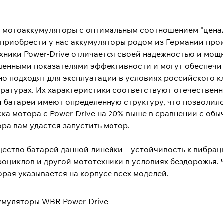
– мотоаккумуляторы с оптимальным соотношением "цена
 приобрести у нас аккумуляторы родом из Германии про
хники Power-Drive отличается своей надежностью и мощ
енными показателями эффективности и могут обеспечит
но подходят для эксплуатации в условиях российского к
ратурах. Их характеристики соответствуют отечественны
 батареи имеют определенную структуру, что позволило
ка мотора с Power-Drive на 20% выше в сравнении с обы
ра вам удастся запустить мотор.
ество батарей данной линейки – устойчивость к вибраци
роциклов и другой мототехники в условиях бездорожья.
орая указывается на корпусе всех моделей.
умуляторы WBR Power-Drive