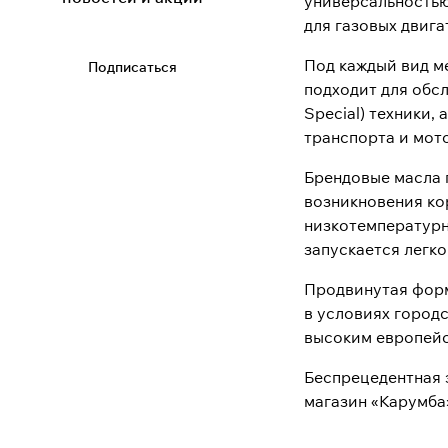
универсальностью,
для газовых двига
Под каждый вид м
Подписаться
подходит для обслу
Special) техники, 
транспорта и мото
Брендовые масла 
возникновения ко
низкотемпературн
запускается легко
Продвинутая форм
в условиях город
высоким европейс
Беспрецедентная 
магазин «Карумба