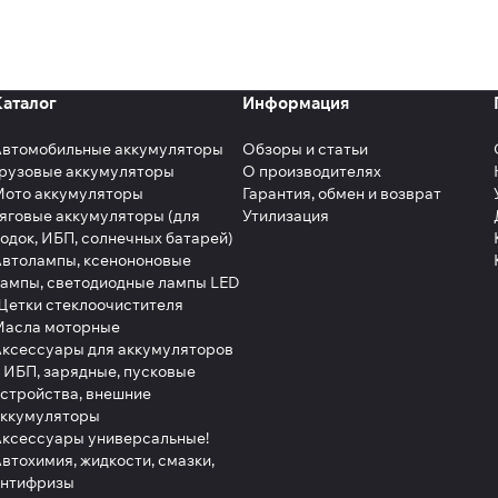
Каталог
Информация
Автомобильные аккумуляторы
Обзоры и статьи
рузовые аккумуляторы
О производителях
Мото аккумуляторы
Гарантия, обмен и возврат
яговые аккумуляторы (для
Утилизация
одок, ИБП, солнечных батарей)
втолампы, ксенононовые
ампы, светодиодные лампы LED
етки стеклоочистителя
Масла моторные
ксессуары для аккумуляторов
 ИБП, зарядные, пусковые
стройства, внешние
аккумуляторы
ксессуары универсальные!
втохимия, жидкости, смазки,
антифризы