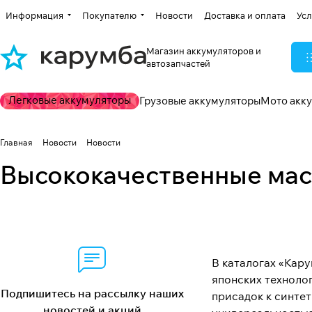
Информация
Покупателю
Новости
Доставка и оплата
Усл
Магазин аккумуляторов и
автозапчастей
Легковые аккумуляторы
Грузовые аккумуляторы
Мото акк
Главная
Новости
Новости
Высококачественные масл
В каталогах «Кару
японских техноло
Подпишитесь на рассылку наших
присадок к синте
новостей и акций