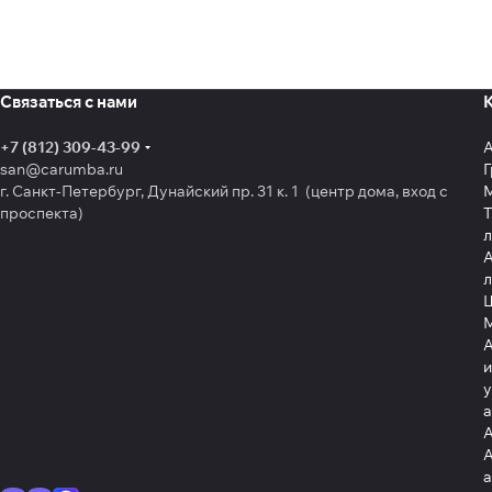
Связаться с нами
+7 (812) 309-43-99
san@carumba.ru
Г
г. Санкт-Петербург, Дунайский пр. 31 к. 1 (центр дома, вход с
проспекта)
Т
л
А
л
Щ
А
и
у
А
А