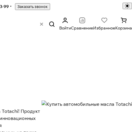
43-99
Заказать звонок
Войти
Сравнение
Избранное
Корзина
 Totachi! Продукт
 инновационных
я