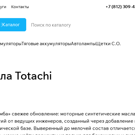
+7 (812) 309-
уги
Контакты
Каталог
умуляторы
Тяговые аккумуляторы
Автолампы
Щетки С.О.
а Totachi
мба» свежее обновление: моторные синтетические масла
гий от ведущих инженеров, созданный через добавление
тической базе. Выверенный до мелочей состав отличаетс