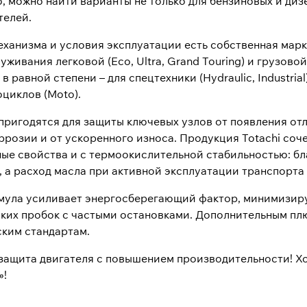
 можно найти варианты не только для бензиновых и дизе
телей.
еханизма и условия эксплуатации есть собственная марк
живания легковой (Eco, Ultra, Grand Touring) и грузовой 
а в равной степени – для спецтехники (Hydraulic, Industrial
циклов (Moto).
пригодятся для защиты ключевых узлов от появления от
ррозии и от ускоренного износа. Продукция Totachi соч
ые свойства и с термоокислительной стабильностью: бл
, а расход масла при активной эксплуатации транспорта
ула усиливает энергосберегающий фактор, минимизируя
ских пробок с частыми остановками. Дополнительным пл
ким стандартам.
защита двигателя с повышением производительности! Хо
»!