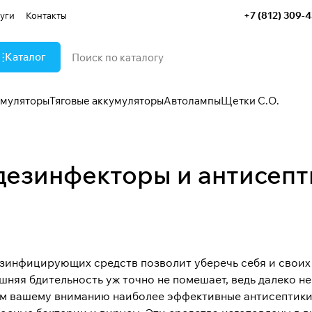
+7 (812) 309-
уги
Контакты
Каталог
умуляторы
Тяговые аккумуляторы
Автолампы
Щетки С.О.
езинфекторы и антисепти
зинфицирующих средств позволит уберечь себя и своих
шняя бдительность уж точно не помешает, ведь далеко н
м вашему вниманию наиболее эффективные антисептики 