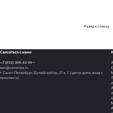
Назад к списку
Связаться с нами
+7 (812) 309-43-99
san@carumba.ru
Г
г. Санкт-Петербург, Дунайский пр. 31 к. 1 (центр дома, вход с
проспекта)
Т
л
А
л
Щ
А