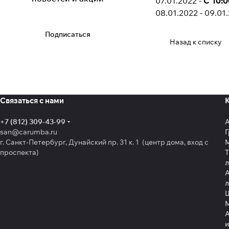
07.01.2022 -
С 10:0
08.01.2022 - 09.01.
Подписаться
Назад к списку
Связаться с нами
+7 (812) 309-43-99
san@carumba.ru
Г
г. Санкт-Петербург, Дунайский пр. 31 к. 1 (центр дома, вход с
проспекта)
Т
л
А
л
Щ
А
и