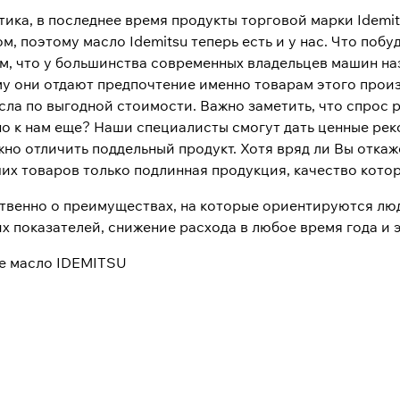
ктика, в последнее время продукты торговой марки Idem
, поэтому масло Idemitsu теперь есть и у нас. Что поб
 том, что у большинства современных владельцев машин 
у они отдают предпочтение именно товарам этого произ
ла по выгодной стоимости. Важно заметить, что спрос р
о к нам еще? Наши специалисты смогут дать ценные рек
жно отличить поддельный продукт. Хотя вряд ли Вы откаж
их товаров только подлинная продукция, качество кот
твенно о преимуществах, на которые ориентируются люди
 показателей, снижение расхода в любое время года и э
е масло IDEMITSU