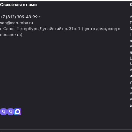
Связаться с нами
+7 (812) 309-43-99
san@carumba.ru
Г
г. Санкт-Петербург, Дунайский пр. 31 к. 1 (центр дома, вход с
проспекта)
Т
л
А
л
Щ
А
и
у
А
А