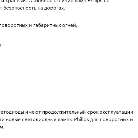
 и красный. Основное отличие ламп Philips со
 безопасность на дорогах.
поворотных и габаритных огней,
т
й
 светодиоды имеют продолжительный срок эксплуатации
и новые светодиодные лампы Philips для поворотных и
м.