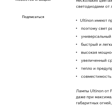
нескольких цветах
светодиодами от 
Подписаться
Ultinon имеют п
поэтому свет р
универсальный 
быстрый и легк
высокая мощнос
увеличенный ср
тепло и предуп
совместимость 
Лампы Ultinon от
даже при максима
габаритных огней,