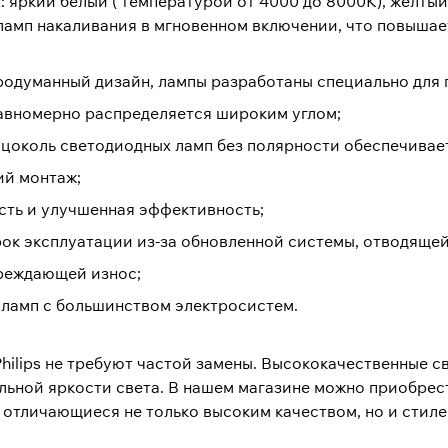
: яркий белый ( температурой от 4000 до 8000К), желтый
ламп накаливания в мгновенном включении, что повышает
родуманный дизайн, лампы разработаны специально для 
авномерно распределяется широким углом;
цоколь светодиодных ламп без полярности обеспечивае
ий монтаж;
ть и улучшенная эффективность;
ок эксплуатации из-за обновленной системы, отводяще
реждающей износ;
ламп с большинством электросистем.
 Philips не требуют частой замены. Высококачественные
льной яркости света. В нашем магазине можно приобрест
 отличающиеся не только высоким качеством, но и стиле