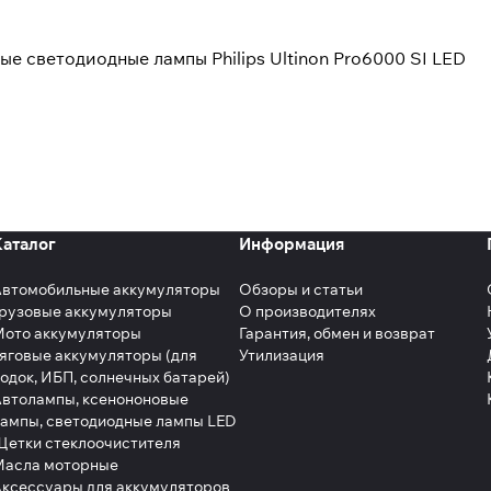
ые светодиодные лампы Philips Ultinon Pro6000 SI LED
Каталог
Информация
Автомобильные аккумуляторы
Обзоры и статьи
рузовые аккумуляторы
О производителях
Мото аккумуляторы
Гарантия, обмен и возврат
яговые аккумуляторы (для
Утилизация
одок, ИБП, солнечных батарей)
втолампы, ксенононовые
ампы, светодиодные лампы LED
етки стеклоочистителя
Масла моторные
ксессуары для аккумуляторов