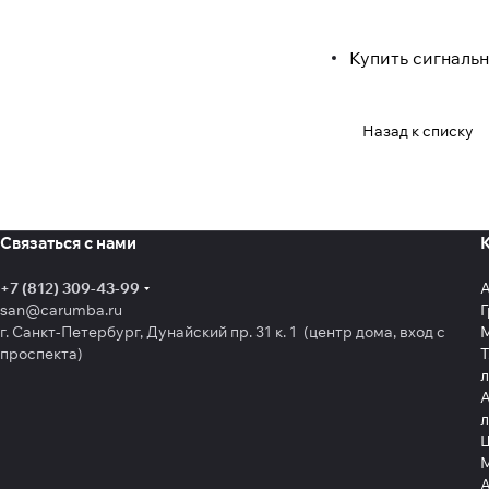
Купить сигнальн
Назад к списку
Связаться с нами
+7 (812) 309-43-99
san@carumba.ru
Г
г. Санкт-Петербург, Дунайский пр. 31 к. 1 (центр дома, вход с
проспекта)
Т
л
А
л
Щ
А