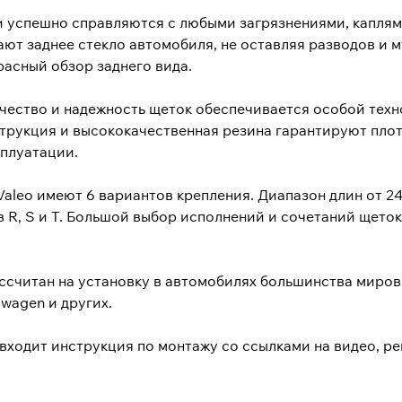
 успешно справляются с любыми загрязнениями, каплями
ют заднее стекло автомобиля, не оставляя разводов и м
расный обзор заднего вида.
чество и надежность щеток обеспечивается особой техн
трукция и высококачественная резина гарантируют плот
сплуатации.
aleo имеют 6 вариантов крепления. Диапазон длин от 24
в R, S и T. Большой выбор исполнений и сочетаний щето
ссчитан на установку в автомобилях большинства мировы
swagen и других.
 входит инструкция по монтажу со ссылками на видео, р