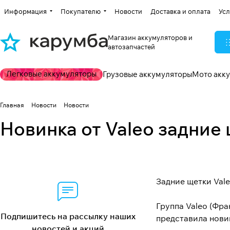
Информация
Покупателю
Новости
Доставка и оплата
Усл
Магазин аккумуляторов и
автозапчастей
Легковые аккумуляторы
Грузовые аккумуляторы
Мото акк
Главная
Новости
Новости
Новинка от Valeo задние
Задние щетки Val
Группа Valeo (Фр
Подпишитесь на рассылку наших
представила нови
новостей и акций