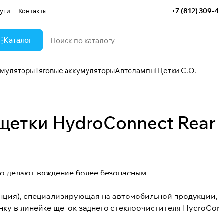
+7 (812) 309-
уги
Контакты
Каталог
умуляторы
Тяговые аккумуляторы
Автолампы
Щетки С.О.
 щетки HydroConnect Rear
eo делают вождение более безопасным
анция), специализирующая на автомобильной продукции, 
нку в линейке щеток заднего стеклоочистителя HydroCon