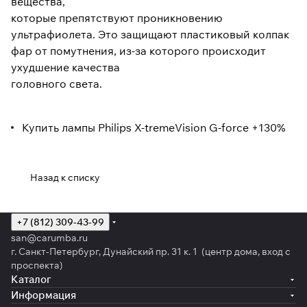
вещества,
которые препятствуют проникновению
ультрафиолета. Это защищают пластиковый колпак
фар от помутнения, из-за которого происходит
ухудшение качества
головного света.
Купить лампы Philips X-tremeVision G-force +130%
Назад к списку
+7 (812) 309-43-99
san@carumba.ru
г. Санкт-Петербург, Дунайский пр. 31 к. 1 (центр дома, вход с
проспекта)
Каталог
Информация