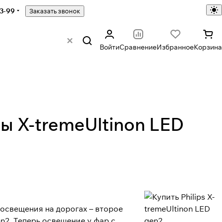
43-99
Заказать звонок
Войти
Сравнение
Избранное
Корзина
ы X-tremeUltinon LED
освещения на дорогах – второе
n2. Теперь освещение у фар с