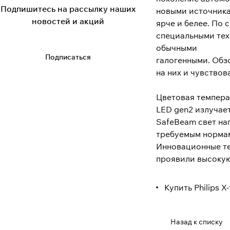
Подпишитесь на рассылку наших
новыми источника
новостей и акций
ярче и белее. По
специальными тех
обычными
Подписаться
галогенными. Обз
на них и чувствов
Цветовая температ
LED gen2 излучае
SafeBeam свет на
требуемым нормам
Инновационные те
проявили высокую 
Купить Philips X
Назад к списку