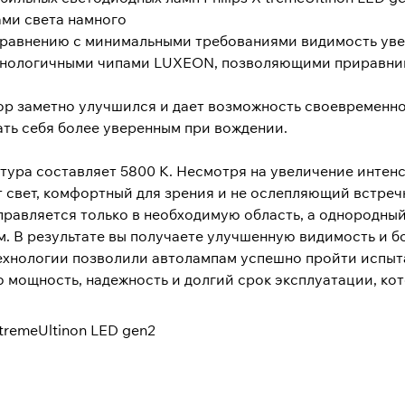
ми света намного
 сравнению с минимальными требованиями видимость уве
нологичными чипами LUXEON, позволяющими приравнива
ор заметно улучшился и дает возможность своевременно
ать себя более уверенным при вождении.
ура составляет 5800 К. Несмотря на увеличение интенси
т свет, комфортный для зрения и не ослепляющий встре
правляется только в необходимую область, а однородный
. В результате вы получаете улучшенную видимость и б
хнологии позволили автолампам успешно пройти испыта
мощность, надежность и долгий срок эксплуатации, кото
-tremeUltinon LED gen2