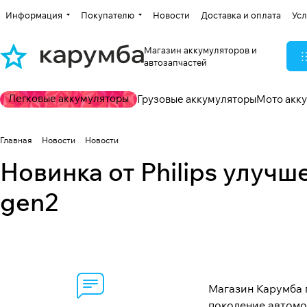
Информация
Покупателю
Новости
Доставка и оплата
Усл
Магазин аккумуляторов и
автозапчастей
Легковые аккумуляторы
Грузовые аккумуляторы
Мото акк
Главная
Новости
Новости
Новинка от Philips улуч
gen2
Магазин Карумба 
поколение автомоб