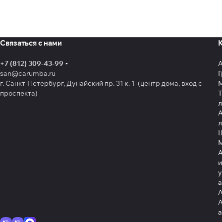
Связаться с нами
+7 (812) 309-43-99
san@carumba.ru
Г
г. Санкт-Петербург, Дунайский пр. 31 к. 1 (центр дома, вход с
проспекта)
Т
л
А
л
Щ
А
и
у
А
А