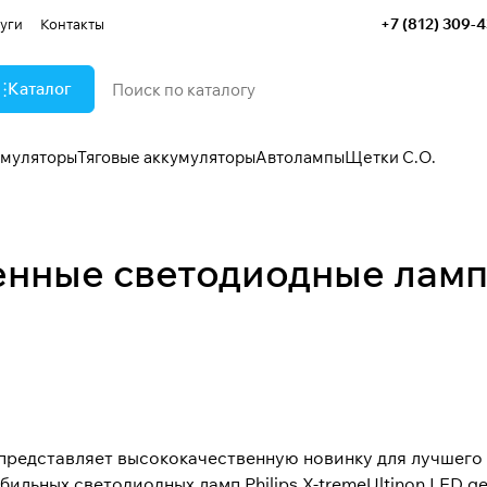
+7 (812) 309-
уги
Контакты
Каталог
умуляторы
Тяговые аккумуляторы
Автолампы
Щетки С.О.
шенные светодиодные ламп
представляет высококачественную новинку для лучшего 
ильных светодиодных ламп Philips X-tremeUltinon LED ge