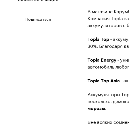
В магазине Карум
Компания Topla з
Подписаться
аккумуляторов с 
Topla Top
- аккуму
30%. Благодаря дв
Topla Energy
- уни
автомобиль любог
Topla Top Asia
- а
Аккумуляторы Top
несколько: демок
морозы
.
Вне всяких сомне