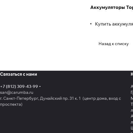
Аккумуляторы Top
Купить аккумул
Назад к списку
Связаться с нами
+7 (812) 309-43-99
san@carumba.ru
Г
г. Санкт-Петербург, Дунайский пр. 31 к. 1 (центр дома, вход с
проспекта)
Т
л
А
л
Щ