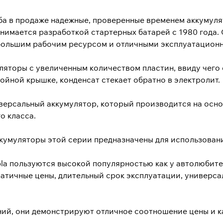
ба в продаже надежные, проверенные временем аккумулят
анимается разработкой стартерных батарей с 1980 года.
большим рабочим ресурсом и отличными эксплуатацион
ляторы с увеличенным количеством пластин, ввиду чего
ойной крышке, конденсат стекает обратно в электролит.
версальный аккумулятор, который производится на осно
о класса.
ккумуляторы этой серии предназначены для использования
la пользуются высокой популярностью как у автолюбител
ратичные цены, длительный срок эксплуатации, универса
ний, они демонстрируют отличное соотношение цены и к