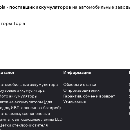
la - поставщик аккумуляторов
на автомобильные заводы
яторы Topla
Каталог
Информация
Автомобильные аккумуляторы
Обзоры и статьи
рузовые аккумуляторы
О производителях
Мото аккумуляторы
Гарантия, обмен и возврат
яговые аккумуляторы (для
Утилизация
одок, ИБП, солнечных батарей)
втолампы, ксенононовые
ампы, светодиодные лампы LED
етки стеклоочистителя