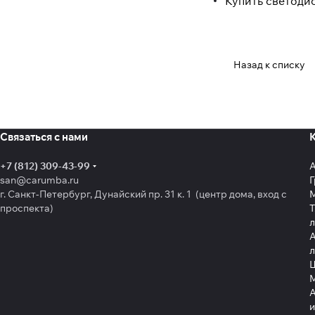
Купить светоди
Назад к списку
Связаться с нами
+7 (812) 309-43-99
san@carumba.ru
Г
г. Санкт-Петербург, Дунайский пр. 31 к. 1 (центр дома, вход с
проспекта)
Т
л
А
л
Щ
А
и