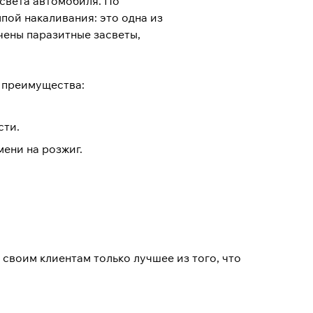
света автомобиля. По
пой накаливания: это одна из
чены паразитные засветы,
е преимущества:
сти.
мени на розжиг.
своим клиентам только лучшее из того, что