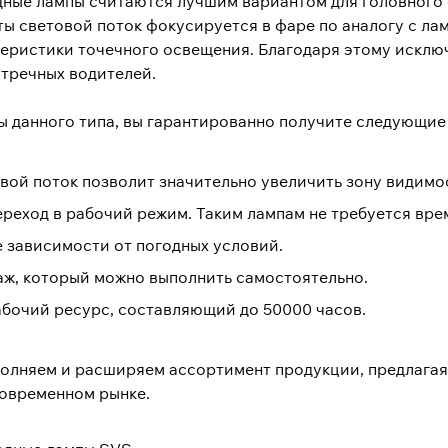
ные лампы считаются лучшим вариантом для головного 
ы световой поток фокусируется в фаре по аналогу с лам
еристики точечного освещения. Благодаря этому исклю
стречных водителей.
ы данного типа, вы гарантированно получите следующи
ой поток позволит значительно увеличить зону видимо
реход в рабочий режим. Таким лампам не требуется вре
е зависимости от погодных условий.
ж, который можно выполнить самостоятельно.
бочий ресурс, составляющий до 50000 часов.
олняем и расширяем ассортимент продукции, предлагая 
современном рынке.