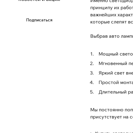
Именно светодиод
принципу их работ
важнейших характ
Подписаться
которые слепят в
Выбрав авто ламп
Мощный светов
Мгновенный пе
Яркий свет вн
Простой монта
Длительный ра
Мы постоянно поп
присутствует на 