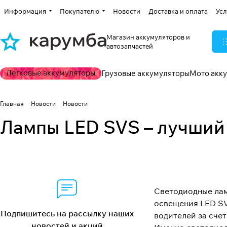
Информация
Покупателю
Новости
Доставка и оплата
Усл
Магазин аккумуляторов и
автозапчастей
Легковые аккумуляторы
Грузовые аккумуляторы
Мото акк
Главная
Новости
Новости
Лампы LED SVS – лучший
Светодиодные лам
освещения LED SV
Подпишитесь на рассылку наших
водителей за счет
новостей и акций