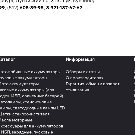
бург, Дунайский пр. 31 к. 1 (м. Купчино)
99
, (812)
608-89-95
,
8 921-187-67-67
Каталог
Информация
Автомобильные аккумуляторы
Обзоры и статьи
рузовые аккумуляторы
О производителях
Мото аккумуляторы
Гарантия, обмен и возврат
яговые аккумуляторы (для
Утилизация
одок, ИБП, солнечных батарей)
втолампы, ксенононовые
ампы, светодиодные лампы LED
етки стеклоочистителя
Масла моторные
ксессуары для аккумуляторов
 ИБП, зарядные, пусковые