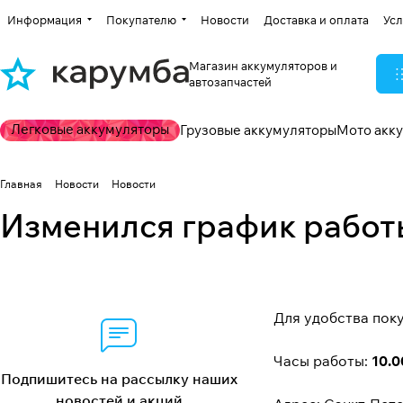
Информация
Покупателю
Новости
Доставка и оплата
Усл
Магазин аккумуляторов и
автозапчастей
Легковые аккумуляторы
Грузовые аккумуляторы
Мото акк
Главная
Новости
Новости
Изменился график работ
Для удобства пок
Часы работы:
10.0
Подпишитесь на рассылку наших
новостей и акций