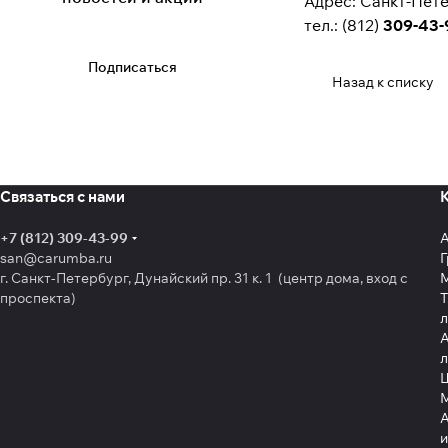
Адрес: Санкт-Петер
тел.: (812)
309-43-
Подписаться
Назад к списку
Связаться с нами
+7 (812) 309-43-99
san@carumba.ru
Г
г. Санкт-Петербург, Дунайский пр. 31 к. 1 (центр дома, вход с
проспекта)
Т
л
А
л
Щ
А
и